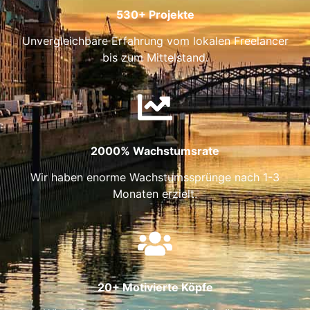
530+ Projekte
Unvergleichbare Erfahrung vom lokalen Freelancer
bis zum Mittelstand.
2000% Wachstumsrate
Wir haben enorme Wachstumssprünge nach 1-3
Monaten erzielt.
20+ Motivierte Köpfe