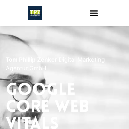
Tom Phillip Zenker
Digital Marketing
Agentur GmbH
Google
Core Web
Vitals