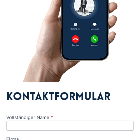
Kontaktformular
Vollständiger Name
*
Anfrageformular
Firma