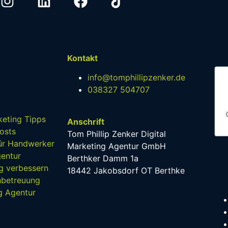
Kontakt
info@tomphillipzenker.de
038327 504707
eting Tipps
Anschrift
osts
Tom Phillip Zenker Digital
für Handwerker
Marketing Agentur GmbH
entur
Berthker Damm 1a
g verbessern
18442 Jakobsdorf OT Berthke
nbetreuung
g Agentur