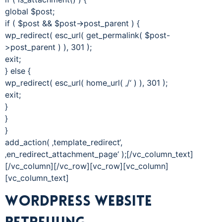
global $post;
if ( $post && $post->post_parent ) {
wp_redirect( esc_url( get_permalink( $post-
>post_parent ) ), 301 );
exit;
} else {
wp_redirect( esc_url( home_url( ‚/‘ ) ), 301 );
exit;
}
}
}
add_action( ‚template_redirect‘,
‚en_redirect_attachment_page‘ );[/vc_column_text]
[/vc_column][/vc_row][vc_row][vc_column]
[vc_column_text]
WordPress Website