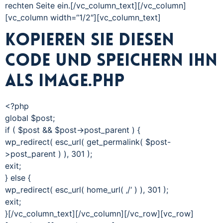
rechten Seite ein.[/vc_column_text][/vc_column]
[vc_column width=“1/2″][vc_column_text]
Kopieren Sie diesen
Code und speichern ihn
als image.php
<?php
global $post;
if ( $post && $post->post_parent ) {
wp_redirect( esc_url( get_permalink( $post-
>post_parent ) ), 301 );
exit;
} else {
wp_redirect( esc_url( home_url( ‚/‘ ) ), 301 );
exit;
}[/vc_column_text][/vc_column][/vc_row][vc_row]