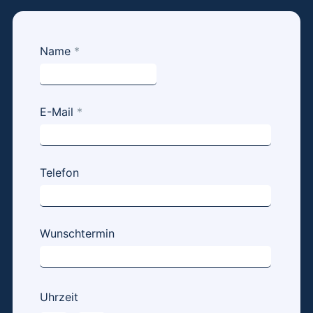
Kurzanfrage
Name
*
- Social
Media
Marketing -
E-Mail
*
minimalistic
Telefon
Wunschtermin
Uhrzeit