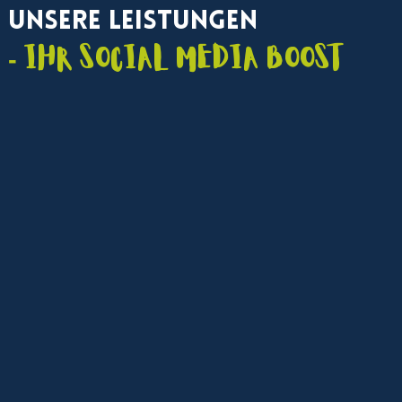
Unsere Leistungen
- Ihr Social Media Boost
Social Media Marketing Agentur
Strategische Beratung, kanalübergreifendes
Management und Content-Kampagnen für maximale
Sichtbarkeit in sozialen Medien.
Maßgeschneidertes Social
Media Management