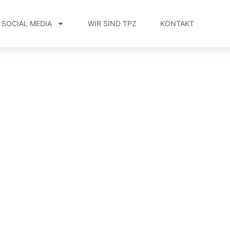
SOCIAL MEDIA
WIR SIND TPZ
KONTAKT
Tom Phillip Zenker
Digital Marke
SEA Blog | Tipp