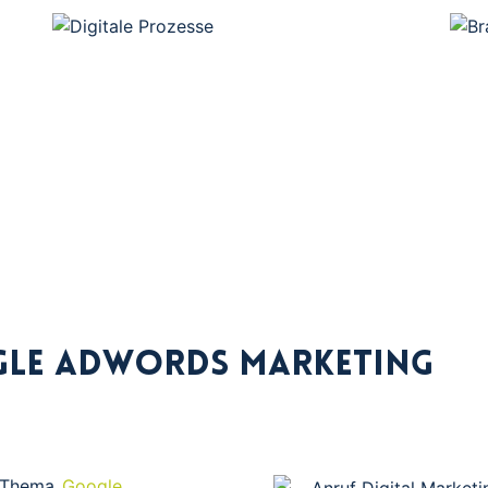
rbeitung einer thematisch relevanten
Analyse der Akti
eting Strategie für Organic und Ads.
Steigeru
ogle AdWords Marketing
s Thema
Google