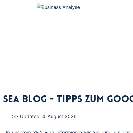
Analyse Ihrer Zielgruppe mit individueller
Era
Strategie- und Contententwicklung für Ihr
Mark
Business.
SEA Blog - Tipps zum Go
>> Updated: 4. August 2026
In unserem
SEA Blog
informieren wir Sie rund um da