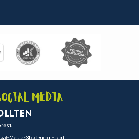
Social Media
ollten
erest.
ocial-Media-Strategien – und