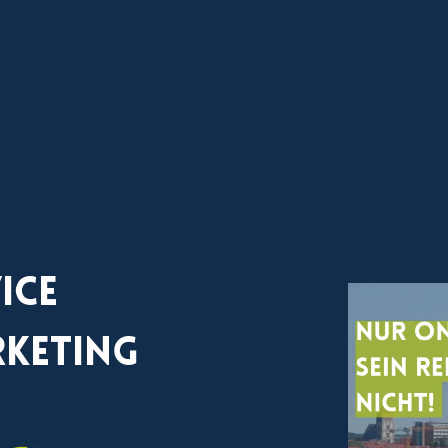
ice
rketing