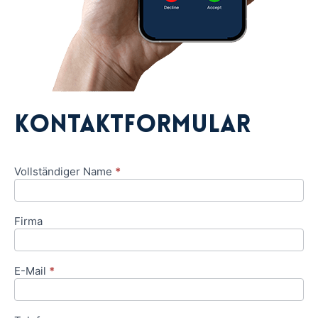
Kontaktformular
Vollständiger Name
*
Social
Media-
Formular
Firma
E-Mail
*