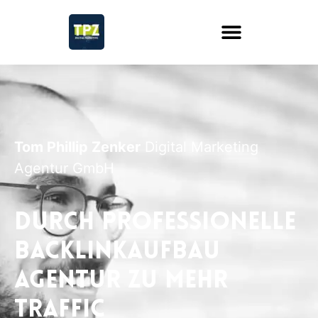
Tom Phillip Zenker
Digital Marketing
Agentur GmbH
Durch professionelle
Backlinkaufbau
Agentur zu mehr
Traffic