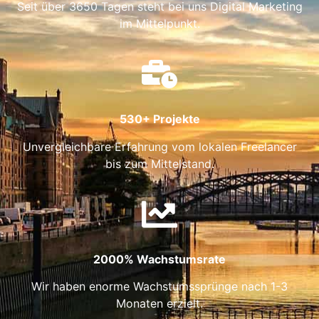
Seit über 3650 Tagen steht bei uns Digital Marketing
im Mittelpunkt.
530+ Projekte
Unvergleichbare Erfahrung vom lokalen Freelancer
bis zum Mittelstand.
2000% Wachstumsrate
Wir haben enorme Wachstumssprünge nach 1-3
Monaten erzielt.