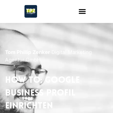
Tom Phillip Zenker
Digital Marketing
Agentur GmbH
How to: Google
Business Profil
einrichten