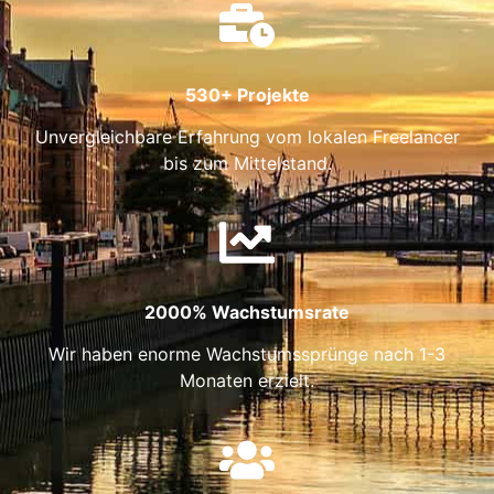
530+ Projekte
Unvergleichbare Erfahrung vom lokalen Freelancer
bis zum Mittelstand.
2000% Wachstumsrate
Wir haben enorme Wachstumssprünge nach 1-3
Monaten erzielt.