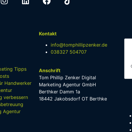
Kontakt
info@tomphillipzenker.de
038327 504707
eting Tipps
Anschrift
osts
Tom Phillip Zenker Digital
für Handwerker
Marketing Agentur GmbH
entur
Berthker Damm 1a
g verbessern
18442 Jakobsdorf OT Berthke
nbetreuung
g Agentur