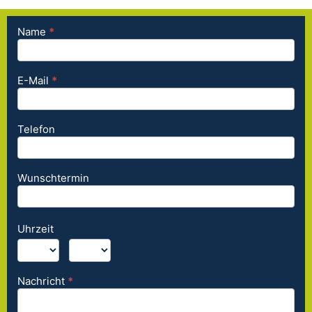
Name
*
Kurzanfrage
- SEO
Agentur
E-Mail
*
Telefon
Wunschtermin
Uhrzeit
:
Nachricht
*