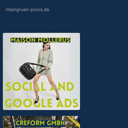
rheingruen-pools.de