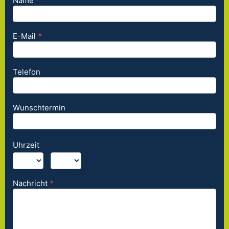
Name
*
Kurzanfrage
- SEO
Agentur
E-Mail
*
Telefon
Wunschtermin
Uhrzeit
:
Nachricht
*