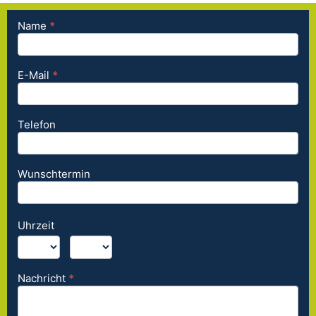
Name
*
Kurzanfrage
- SEO
Agentur
E-Mail
*
Telefon
Wunschtermin
Uhrzeit
:
Nachricht
*