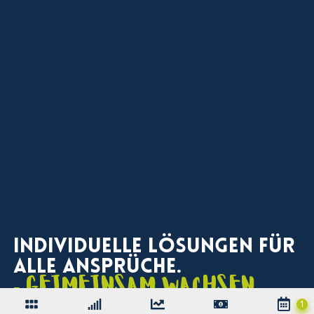
Strategieberatung &
Wachstumsanalyse
Wir verbinden datenbasierte Analyse mit kreativen
Ideen, um individuelle Wachstumshebel für Ihr
Unternehmen zu identifizieren und wirkungsvoll zu
aktivieren.
Individuelle Lösungen für
alle Ansprüche.
- Geimeinsam wachsen.
für Arnsberg und die