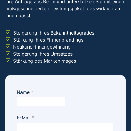
Ihre Anfrage aus Berlin und unterstützen Sie mit einem
maßgeschneiderten Leistungspaket, das wirklich zu
Ihnen passt.
Steigerung Ihres Bekanntheitsgrades
Stärkung Ihres Firmenbrandings
Neukund*innengewinnung
Steigerung Ihres Umsatzes
Stärkung des Markenimages
Kurzanfrage
Name
*
- Social
Media
Marketing -
E-Mail
*
minimalistic