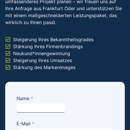
umfassenderes Projekt planen – wir freuen uns auf
Ihre Anfrage aus Frankfurt Oder und unterstützen Sie
mit einem maßgeschneiderten Leistungspaket, das
wirklich zu Ihnen passt.
Steigerung Ihres Bekanntheitsgrades
Stärkung Ihres Firmenbrandings
Neukund*innengewinnung
Steigerung Ihres Umsatzes
Stärkung des Markenimages
Kurzanfrage
Name
*
- Social
Media
Marketing -
E-Mail
*
minimalistic