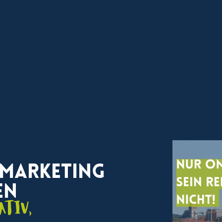
 Marketing
en
ativ,