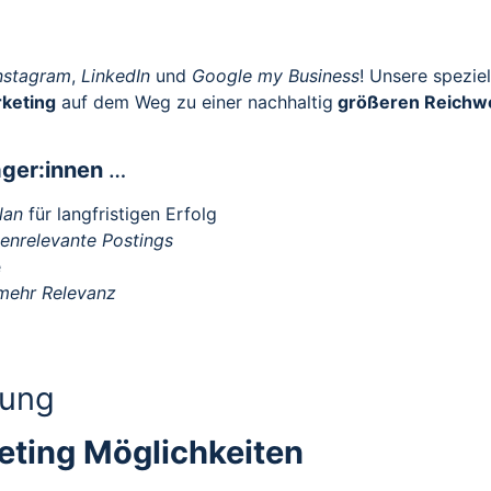
nstagram
,
LinkedIn
und
Google my Business
! Unsere spezie
rketing
auf dem Weg zu einer nachhaltig
größeren Reichw
ger:innen
…
lan
für langfristigen Erfolg
penrelevante Postings
e
mehr Relevanz
dung
eting Möglichkeiten