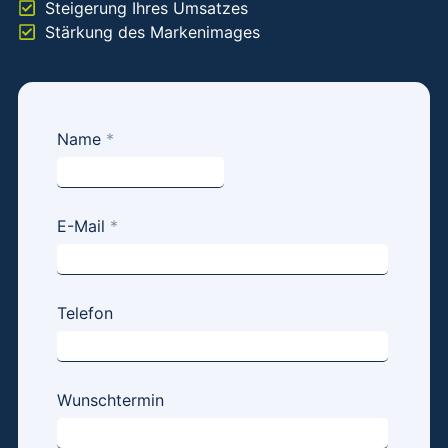
Steigerung Ihres Umsatzes
Stärkung des Markenimages
Kurzanfrage
Name
*
- Social
Media
Marketing -
E-Mail
*
minimalistic
Telefon
Wunschtermin