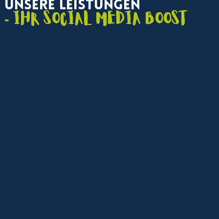
Unsere Leistungen
- Ihr Social Media Boost
Social Media Marketing Agentur
Strategische Beratung, kanalübergreifendes
Management und Content-Kampagnen für maximale
Sichtbarkeit in sozialen Medien.
Maßgeschneidertes Social
Media Management
Individuelle Betreuung Ihrer Kanäle – von der
Redaktionsplanung bis zur Community-Pflege,