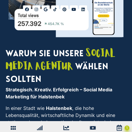
Social
Warum Sie unsere
Media Agentur
wählen
sollten
Strategisch. Kreativ. Erfolgreich
– Social Media
Marketing für Halstenbek
In einer Stadt wie
Halstenbek
, die hohe
Lebensqualität, wirtschaftliche Dynamik und eine
stetig wachsende Innovationskraft vereint, sind
durchdachte Strategien gefragt, um digital sichtbar