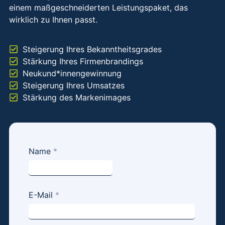
einem maßgeschneiderten Leistungspaket, das
wirklich zu Ihnen passt.
Steigerung Ihres Bekanntheitsgrades
Stärkung Ihres Firmenbrandings
Neukund*innengewinnung
Steigerung Ihres Umsatzes
Stärkung des Markenimages
Kurzanfrage
Name
*
- Social
Media
Marketing -
E-Mail
*
minimalistic