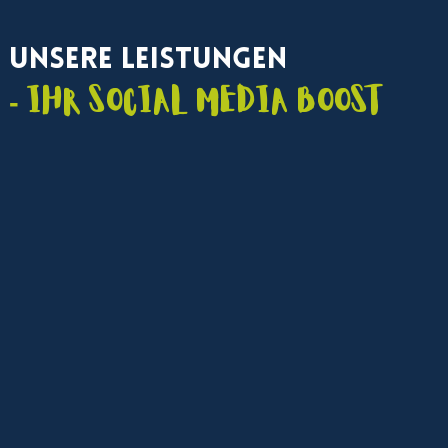
Unsere Leistungen
- Ihr Social Media Boost
Social Media Marketing Agentur
Strategische Beratung, kanalübergreifendes
Management und Content-Kampagnen für maximale
Sichtbarkeit in sozialen Medien.
Maßgeschneidertes Social
Media Management