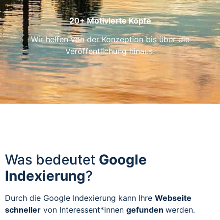
20+ Motivierte Köpfe
Wir helfen von der Konzeption bis über die
Veröffentlichung hinaus.
Was bedeutet
Google
Indexierung
?
Durch die Google Indexierung kann Ihre
Webseite
schneller
von Interessent*innen
gefunden
werden.