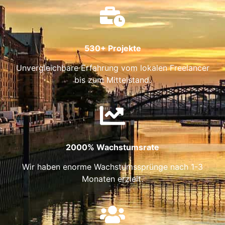
530+ Projekte
Unvergleichbare Erfahrung vom lokalen Freelancer
bis zum Mittelstand.
2000% Wachstumsrate
Wir haben enorme Wachstumssprünge nach 1-3
Monaten erzielt.