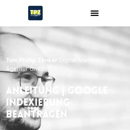
Tom Phillip Zenker
Digital Marketing
Agentur GmbH
Anleitung | Google
Indexierung
beantragen